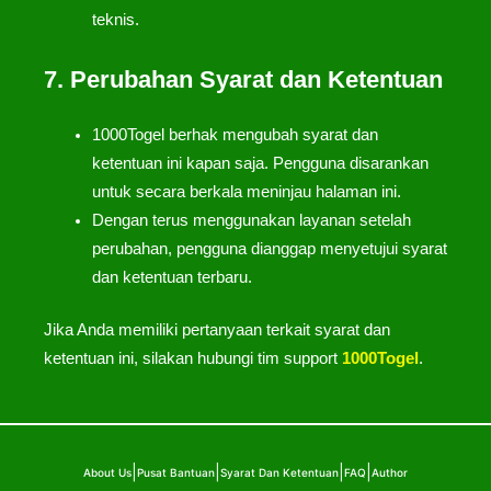
teknis.
7. Perubahan Syarat dan Ketentuan
1000Togel berhak mengubah syarat dan
ketentuan ini kapan saja. Pengguna disarankan
untuk secara berkala meninjau halaman ini.
Dengan terus menggunakan layanan setelah
perubahan, pengguna dianggap menyetujui syarat
dan ketentuan terbaru.
Jika Anda memiliki pertanyaan terkait syarat dan
ketentuan ini, silakan hubungi tim support
1000Togel
.
|
|
|
|
About Us
Pusat Bantuan
Syarat Dan Ketentuan
FAQ
Author